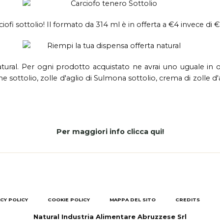
iofi sottolio! Il formato da 314 ml è in offerta a €4 invece di €6,
tural. Per ogni prodotto acquistato ne avrai uno uguale in o
ne sottolio, zolle d'aglio di Sulmona sottolio, crema di zolle d'
Per maggiori info clicca qui!
CY POLICY
COOKIE POLICY
MAPPA DEL SITO
CREDITS
Natural Industria Alimentare Abruzzese Srl