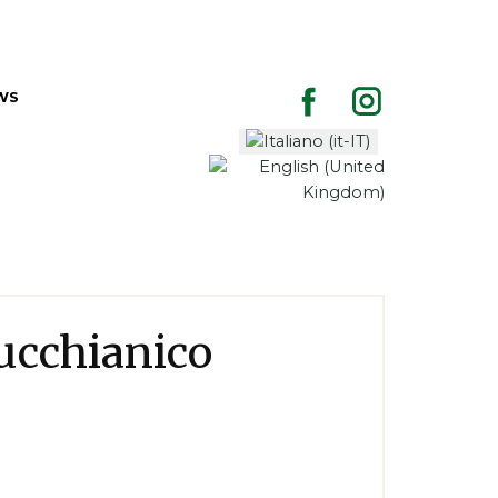
WS
Bucchianico